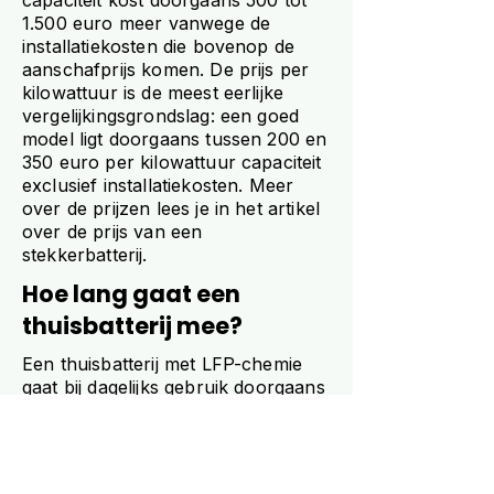
capaciteit kost doorgaans 500 tot
1.500 euro meer vanwege de
installatiekosten die bovenop de
aanschafprijs komen. De prijs per
kilowattuur is de meest eerlijke
vergelijkingsgrondslag: een goed
model ligt doorgaans tussen 200 en
350 euro per kilowattuur capaciteit
exclusief installatiekosten. Meer
over de prijzen lees je in het artikel
over de prijs van een
stekkerbatterij.
Hoe lang gaat een
thuisbatterij mee?
Een thuisbatterij met LFP-chemie
gaat bij dagelijks gebruik doorgaans
tien tot zestien jaar mee, afhankelijk
van het model en de
gebruiksomstandigheden.
Fabrikanten garanderen doorgaans