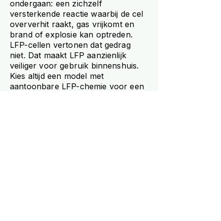
ondergaan: een zichzelf
versterkende reactie waarbij de cel
oververhit raakt, gas vrijkomt en
brand of explosie kan optreden.
LFP-cellen vertonen dat gedrag
niet. Dat maakt LFP aanzienlijk
veiliger voor gebruik binnenshuis.
Kies altijd een model met
aantoonbare LFP-chemie voor een
stekkerbatterij die in een woning
wordt gebruikt.
Welke certificeringen
moet een stekkerbatterij
hebben voor veilig
gebruik?
De minimale vereiste voor een
stekkerbatterij die in Europa wordt
verkocht is een CE-markering. Die
geeft aan dat het model voldoet aan