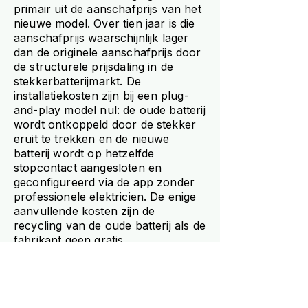
primair uit de aanschafprijs van het
nieuwe model. Over tien jaar is die
aanschafprijs waarschijnlijk lager
dan de originele aanschafprijs door
de structurele prijsdaling in de
stekkerbatterijmarkt. De
installatiekosten zijn bij een plug-
and-play model nul: de oude batterij
wordt ontkoppeld door de stekker
eruit te trekken en de nieuwe
batterij wordt op hetzelfde
stopcontact aangesloten en
geconfigureerd via de app zonder
professionele elektricien. De enige
aanvullende kosten zijn de
recycling van de oude batterij als de
fabrikant geen gratis
terugnameregeling heeft. Die
recyclingkosten zijn doorgaans laag
of nul bij erkende inzamelpunten.
Hoe lang duurt de