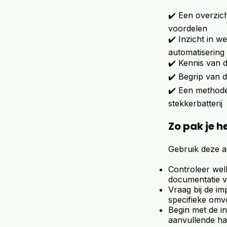
✔️ Een overzic
voordelen
✔️ Inzicht in 
automatisering
✔️ Kennis van d
✔️ Begrip van 
✔️ Een methode
stekkerbatterij
Zo pak je h
Gebruik deze a
Controleer wel
documentatie v
Vraag bij de im
specifieke om
Begin met de in
aanvullende ha