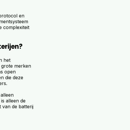
rotocol en
ementsysteem
e complexiteit
erijen?
n het
 grote merken
ns open
n die deze
ers.
alleen
is alleen de
 van de batterij