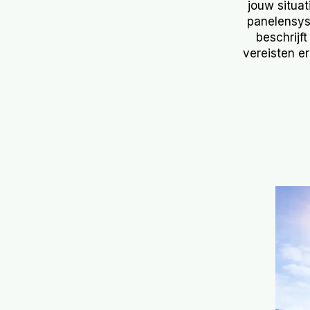
jouw situat
panelensyst
beschrijf
vereisten e