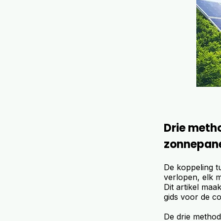
Drie meth
zonnepan
De koppeling t
verlopen, elk m
Dit artikel maa
gids voor de c
De drie methode