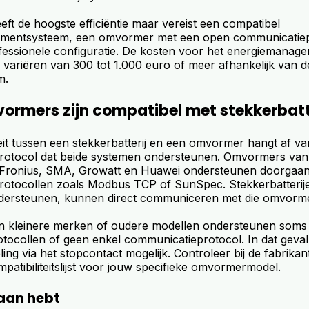
ft de hoogste efficiëntie maar vereist een compatibel
mentsysteem, een omvormer met een open communicatiep
essionele configuratie. De kosten voor het energiemanag
ie variëren van 300 tot 1.000 euro of meer afhankelijk van d
m.
ormers zijn compatibel met stekkerbatt
eit tussen een stekkerbatterij en een omvormer hangt af va
rotocol dat beide systemen ondersteunen. Omvormers van
, Fronius, SMA, Growatt en Huawei ondersteunen doorgaa
otocollen zoals Modbus TCP of SunSpec. Stekkerbatterije
ndersteunen, kunnen direct communiceren met die omvorm
 kleinere merken of oudere modellen ondersteunen soms 
otocollen of geen enkel communicatieprotocol. In dat geval 
ling via het stopcontact mogelijk. Controleer bij de fabrikant
patibiliteitslijst voor jouw specifieke omvormermodel.
raan hebt