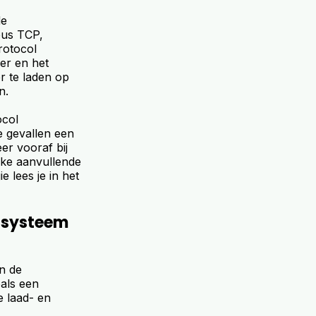
de
bus TCP,
rotocol
er en het
er te laden op
n.
ocol
e gevallen een
er vooraf bij
lke aanvullende
 lees je in het
tsysteem
n de
als een
e laad- en