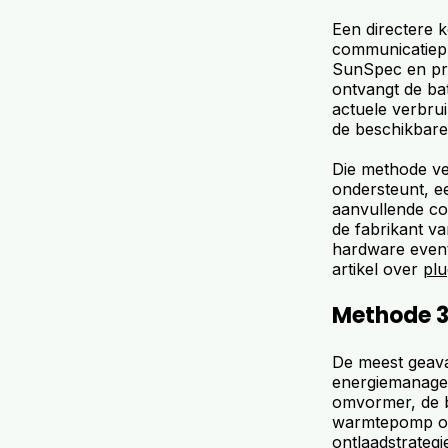
Een directere k
communicatiepr
SunSpec en prop
ontvangt de bat
actuele verbruik
de beschikbare
Die methode ve
ondersteunt, ee
aanvullende co
de fabrikant v
hardware eventu
artikel over
plu
Methode 3
De meest geava
energiemanagem
omvormer, de b
warmtepomp of 
ontlaadstrategi