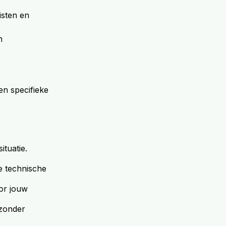
isten en
n
n specifieke
tuatie.
e technische
oor jouw
 zonder