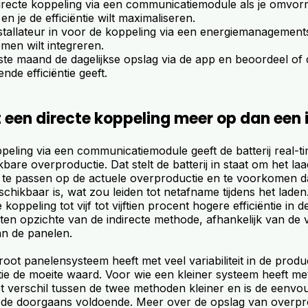
recte koppeling via een communicatiemodule als je omvorm
en je de efficiëntie wilt maximaliseren.
stallateur in voor de koppeling via een energiemanagement
men wilt integreren.
ste maand de dagelijkse opslag via de app en beoordeel of
de efficiëntie geeft.
 een directe koppeling meer op dan een 
peling via een communicatiemodule geeft de batterij real-ti
bare overproductie. Dat stelt de batterij in staat om het 
te passen op de actuele overproductie en te voorkomen da
schikbaar is, wat zou leiden tot netafname tijdens het laden.
e koppeling tot vijf tot vijftien procent hogere efficiëntie in 
en opzichte van de indirecte methode, afhankelijk van de va
an de panelen.
oot panelensysteem heeft met veel variabiliteit in de product
tie de moeite waard. Voor wie een kleiner systeem heeft met
et verschil tussen de twee methoden kleiner en is de eenvo
ode doorgaans voldoende. Meer over de opslag van overpro