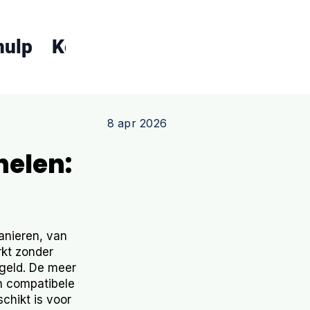
hulp
Koopgids
Over ons
Conta
8 apr 2026
nelen:
anieren, van
kt zonder
egeld. De meer
n compatibele
chikt is voor