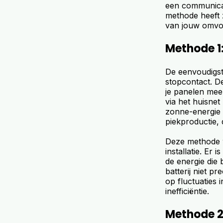
een communica
methode heeft z
van jouw omvorm
Methode 1:
De eenvoudigst
stopcontact. De
je panelen mee
via het huisnet 
zonne-energie p
piekproductie,
Deze methode 
installatie. Er
de energie die 
batterij niet p
op fluctuaties 
inefficiëntie.
Methode 2