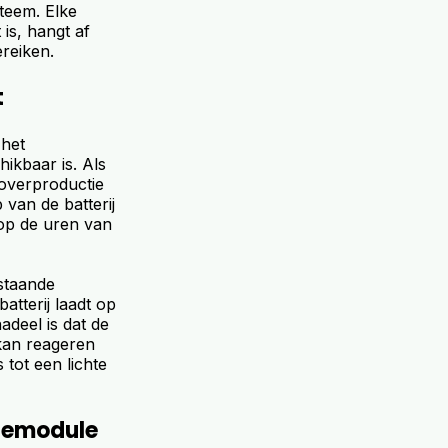
teem. Elke
is, hangt af
reiken.
t
 het
hikbaar is. Als
 overproductie
p van de batterij
 op de uren van
staande
atterij laadt op
adeel is dat de
 kan reageren
 tot een lichte
tiemodule