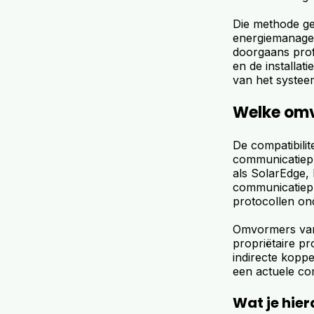
Die methode gee
energiemanage
doorgaans prof
en de installat
van het systee
Welke omv
De compatibilit
communicatiep
als SolarEdge
communicatiepr
protocollen o
Omvormers van
propriëtaire pr
indirecte koppe
een actuele com
Wat je hie