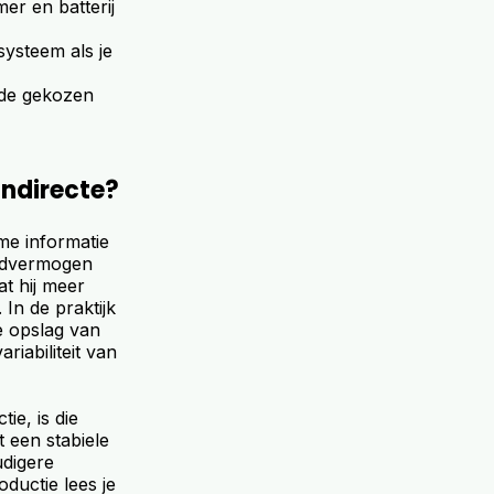
er en batterij
systeem als je
 de gekozen
indirecte?
me informatie
laadvermogen
t hij meer
 In de praktijk
de opslag van
riabiliteit van
ie, is die
 een stabiele
udigere
ductie lees je