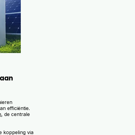
 aan
nieren
n efficiëntie.
n
, de centrale
e koppeling via