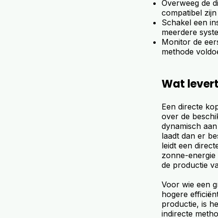
Overweeg de di
compatibel zijn 
Schakel een in
meerdere syste
Monitor de eer
methode voldoen
Wat levert
Een directe kop
over de beschik
dynamisch aan 
laadt dan er be
leidt een direct
zonne-energie t
de productie v
Voor wie een gr
hogere efficiën
productie, is h
indirecte meth