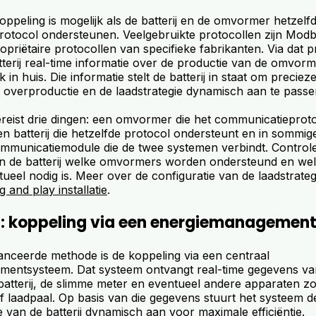
oppeling is mogelijk als de batterij en de omvormer hetzelf
otocol ondersteunen. Veelgebruikte protocollen zijn Mod
riëtaire protocollen van specifieke fabrikanten. Via dat p
terij real-time informatie over de productie van de omvorm
 in huis. Die informatie stelt de batterij in staat om preciez
 overproductie en de laadstrategie dynamisch aan te passe
reist drie dingen: een omvormer die het communicatieprot
n batterij die hetzelfde protocol ondersteunt en in sommig
mmunicatiemodule die de twee systemen verbindt. Controle
an de batterij welke omvormers worden ondersteund en we
eel nodig is. Meer over de configuratie van de laadstrategie
g and play installatie
.
: koppeling via een energiemanagemen
nceerde methode is de koppeling via een centraal
entsysteem. Dat systeem ontvangt real-time gegevens va
atterij, de slimme meter en eventueel andere apparaten zo
laadpaal. Op basis van die gegevens stuurt het systeem d
e van de batterij dynamisch aan voor maximale efficiëntie.