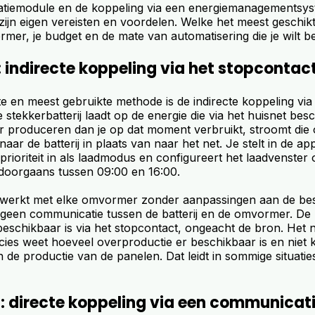
tiemodule en de koppeling via een energiemanagementsys
ijn eigen vereisten en voordelen. Welke het meest geschikt 
er, je budget en de mate van automatisering die je wilt be
 indirecte koppeling via het stopcontac
e en meest gebruikte methode is de indirecte koppeling via
 stekkerbatterij laadt op de energie die via het huisnet besc
r produceren dan je op dat moment verbruikt, stroomt die
naar de batterij in plaats van naar het net. Je stelt in de ap
rioriteit in als laadmodus en configureert het laadvenster
 doorgaans tussen 09:00 en 16:00.
werkt met elke omvormer zonder aanpassingen aan de be
 is geen communicatie tussen de batterij en de omvormer. De b
beschikbaar is via het stopcontact, ongeacht de bron. Het n
recies weet hoeveel overproductie er beschikbaar is en niet
in de productie van de panelen. Dat leidt in sommige situaties
: directe koppeling via een communica