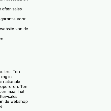
 after-sales
sgarantie voor
 website van de
en
pelers. Ten
ing in
ernationale
 opereren. Ten
open maar het
fter-sales
k van de webshop
de