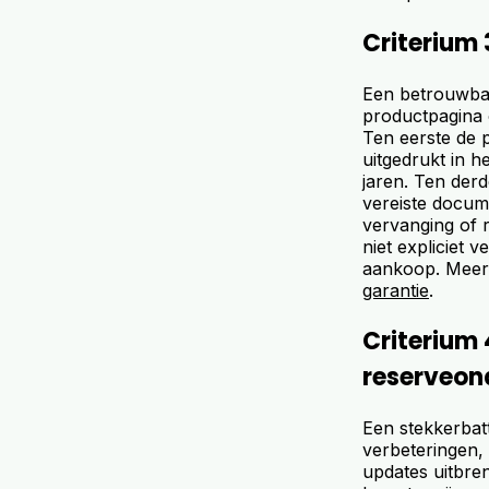
Criterium 
Een betrouwbar
productpagina 
Ten eerste de p
uitgedrukt in h
jaren. Ten derd
vereiste docume
vervanging of r
niet expliciet 
aankoop. Meer o
garantie
.
Criterium 
reserveon
Een stekkerbatt
verbeteringen, 
updates uitbre