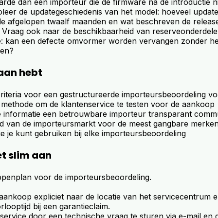
arde dan een importeur die de firmware na de introductie n
oleer de updategeschiedenis van het model: hoeveel updates
 de afgelopen twaalf maanden en wat beschreven de releas
 Vraag ook naar de beschikbaarheid van reserveonderdele
e: kan een defecte omvormer worden vervangen zonder he
len?
raan hebt
criteria voor een gestructureerde importeursbeoordeling v
 methode om de klantenservice te testen voor de aankoop
ke informatie een betrouwbare importeur transparant comm
eld van de importeursmarkt voor de meest gangbare merken
ie je kunt gebruiken bij elke importeursbeoordeling
et slim aan
appenplan voor de importeursbeoordeling.
aankoop expliciet naar de locatie van het servicecentrum 
looptijd bij een garantieclaim.
service door een technische vraag te sturen via e-mail en de