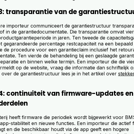
3: transparantie van de garantiestructu
e importeur communiceert de garantiestructuur transpara
of in de garantiedocumentatie. Die transparantie omvat vie
roductgarantieperiode in jaren. Ten tweede de capaciteitsg
et gegarandeerde percentage restcapaciteit na een bepaald 
e de procedure voor een garantieclaim inclusief het retou
ntatie. Ten vierde de behandeling bij een geslaagde garant
eparatie en binnen welke termijn. Een importeur die die vi
vermeldt op de website, vraag die informatie dan schriftelijk 
ver de garantiestructuur lees je in het artikel over
stekker
4: continuiteit van firmware-updates en
derdelen
erij heeft firmware die periodiek wordt bijgewerkt voor BM
app-stabiliteit en nieuwe functies. Een importeur die actief
ngt en die beschikbaar houdt via de app geeft een hogere