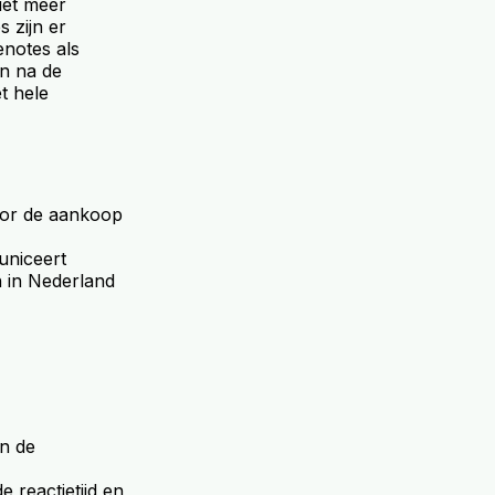
iet meer
 zijn er
enotes als
n na de
t hele
oor de aankoop
uniceert
 in Nederland
en de
 reactietijd en