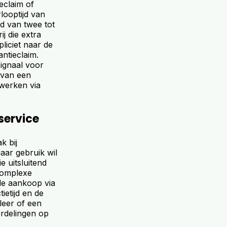
eclaim of
looptijd van
jd van twee tot
j die extra
liciet naar de
ntieclaim.
ignaal voor
 van een
 werken via
service
k bij
aar gebruik wil
e uitsluitend
 complexe
de aankoop via
ietijd en de
leer of een
ordelingen op