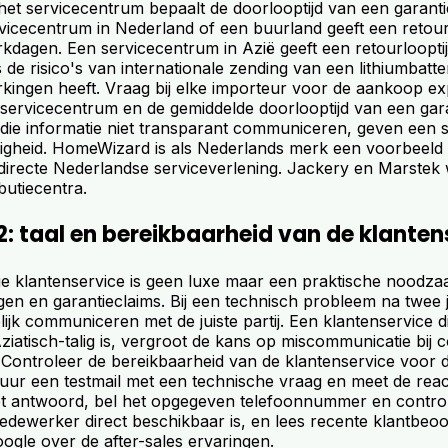
het servicecentrum bepaalt de doorlooptijd van een garanti
rvicecentrum in Nederland of een buurland geeft een retour
erkdagen. Een servicecentrum in Azië geeft een retourloopti
de risico's van internationale zending van een lithiumbatteri
rkingen heeft. Vraag bij elke importeur voor de aankoop exp
 servicecentrum en de gemiddelde doorlooptijd van een gara
 die informatie niet transparant communiceren, geven een s
tigheid. HomeWizard is als Nederlands merk een voorbeeld
directe Nederlandse serviceverlening. Jackery en Marstek
butiecentra.
2: taal en bereikbaarheid van de klanten
ge klantenservice is geen luxe maar een praktische noodzaa
en en garantieclaims. Bij een technisch probleem na twee j
elijk communiceren met de juiste partij. Een klantenservice di
Aziatisch-talig is, vergroot de kans op miscommunicatie bij
. Controleer de bereikbaarheid van de klantenservice voor 
tuur een testmail met een technische vraag en meet de react
het antwoord, bel het opgegeven telefoonnummer en contro
dewerker direct beschikbaar is, en lees recente klantbeo
oogle over de after-sales ervaringen.