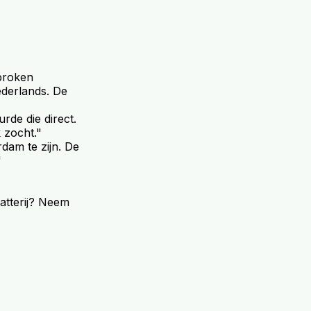
ebroken
ederlands. De
rde die direct.
k zocht."
dam te zijn. De
"
atterij? Neem