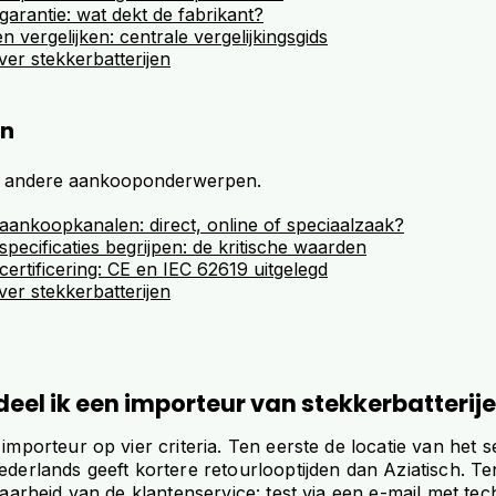
 garantie: wat dekt de fabrikant?
n vergelijken: centrale vergelijkingsgids
over stekkerbatterijen
en
de andere aankooponderwerpen.
 aankoopkanalen: direct, online of speciaalzaak?
 specificaties begrijpen: de kritische waarden
 certificering: CE en IEC 62619 uitgelegd
over stekkerbatterijen
eel ik een importeur van stekkerbatterij
importeur op vier criteria. Ten eerste de locatie van het 
derlands geeft kortere retourlooptijden dan Aziatisch. T
baarheid van de klantenservice: test via een e-mail met te