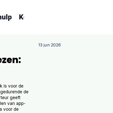
hulp
Koopgids
Over ons
Conta
13 jun 2026
ezen:
k is voor de
s gedurende de
teur geeft
llen van app-
ia voor de