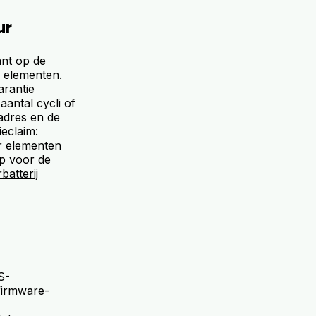
ur
nt op de
r elementen.
arantie
aantal cycli of
radres en de
ieclaim:
er elementen
op voor de
batterij
S-
 firmware-