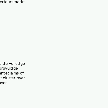
porteursmarkt
e die volledige
orgvuldige
ntieclaims of
t cluster over
over