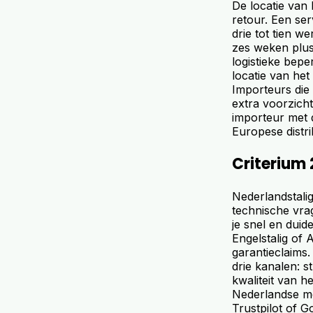
De locatie van 
retour. Een se
drie tot tien w
zes weken plus 
logistieke bepe
locatie van het
Importeurs die
extra voorzich
importeur met 
Europese distri
Criterium 
Nederlandstali
technische vrag
je snel en duid
Engelstalig of 
garantieclaims
drie kanalen: s
kwaliteit van 
Nederlandse me
Trustpilot of G