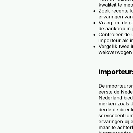
kwaliteit te met
Zoek recente kl
ervaringen van
Vraag om de ga
de aankoop in 
Controleer de 
importeur als 
Vergelijk twee 
weloverwogen t
Importeurs
De importeursm
eerste de Nede
Nederland bied
merken zoals J
derde de direc
servicecentrum 
ervaringen bij 
maar te achter