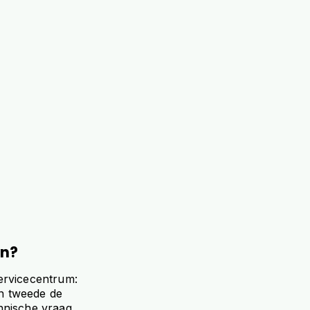
en?
servicecentrum:
en tweede de
chnische vraag