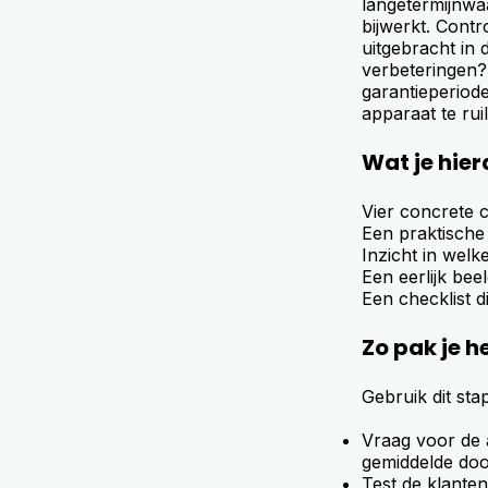
langetermijnwa
bijwerkt. Contr
uitgebracht in
verbeteringen?
garantieperiod
apparaat te rui
Wat je hie
Vier concrete 
Een praktische
Inzicht in wel
Een eerlijk be
Een checklist d
Zo pak je h
Gebruik dit st
Vraag voor de 
gemiddelde door
Test de klanten