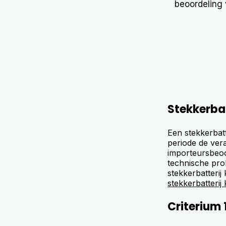
beoordeling 
Stekkerbat
Een stekkerbatt
periode de vera
importeursbeoo
technische prob
stekkerbatterij
stekkerbatterij
Criterium 