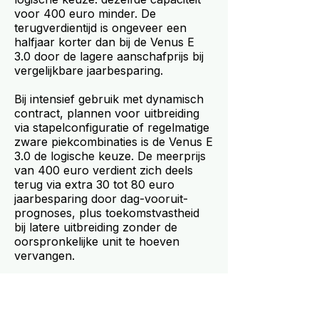
voor 400 euro minder. De
terugverdientijd is ongeveer een
halfjaar korter dan bij de Venus E
3.0 door de lagere aanschafprijs bij
vergelijkbare jaarbesparing.
Bij intensief gebruik met dynamisch
contract, plannen voor uitbreiding
via stapelconfiguratie of regelmatige
zware piekcombinaties is de Venus E
3.0 de logische keuze. De meerprijs
van 400 euro verdient zich deels
terug via extra 30 tot 80 euro
jaarbesparing door dag-vooruit-
prognoses, plus toekomstvastheid
bij latere uitbreiding zonder de
oorspronkelijke unit te hoeven
vervangen.
Een rekensom maakt het tastbaar.
Bij dynamisch contract met 12 cent
prijsverschil tussen daluur en