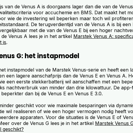
js van de Venus A is doorgaans lager dan die van de Venus 
kwaliteitscriteria voor accuchemie en BMS. Dat maakt het m
oor wie de investering wil beperken maar toch wil profitere
itsstandaard. De terugverdientijd van de Venus A is bij een 
vergelijkbaar met die van de Venus E bij een hoger nachtve
 de Venus A lees je in het artikel
Marstek Venus A: specific
 is
.
enus G: het instapmodel
het instapmodel van de Marstek Venus-serie en heeft een 
n een lagere aanschafprijs dan de Venus E en Venus A. He
ie een eerste stekkerbatterij wil aanschaffen met een bep
jks nachtverbruik van minder dan drie kilowattuur. De app-fu
beperkter dan bij de Venus E en Venus E 3.0.
minder geschikt voor wie maximale besparingen via dynam
atie wil realiseren of wie een hoger vermogen nodig heeft voor
eerdere apparaten. Voor die situaties is de Venus E of Ven
eer over de Venus G lees je in het artikel
Marstek Venus G:
l geschikt?