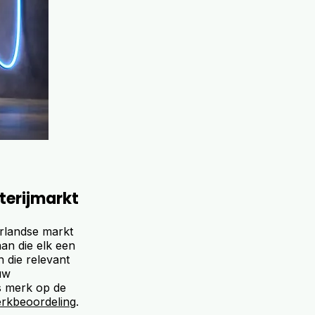
terijmarkt
erlandse markt
an die elk een
 die relevant
uw
s merk op de
erkbeoordeling
.