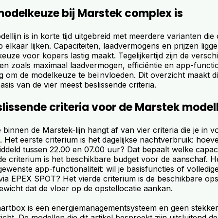
delkeuze bij Marstek complex is
llijn is in korte tijd uitgebreid met meerdere varianten die
p elkaar lijken. Capaciteiten, laadvermogens en prijzen liggen
keuze voor kopers lastig maakt. Tegelijkertijd zijn de versch
en zoals maximaal laadvermogen, efficiëntie en app-function
g om de modelkeuze te beïnvloeden. Dit overzicht maakt di
basis van de vier meest beslissende criteria.
slissende criteria voor de Marstek mode
innen de Marstek-lijn hangt af van vier criteria die je in 
 Het eerste criterium is het dagelijkse nachtverbruik: hoeve
middeld tussen 22.00 en 07.00 uur? Dat bepaalt welke capacit
de criterium is het beschikbare budget voor de aanschaf. H
 gewenste app-functionaliteit: wil je basisfuncties of volled
e via EPEX SPOT? Het vierde criterium is de beschikbare ops
wicht dat de vloer op de opstellocatie aankan.
rtbox is een energiemanagementsysteem en geen stekkerba
zicht. De modellen die dit artikel bespreekt zijn uitsluitend 