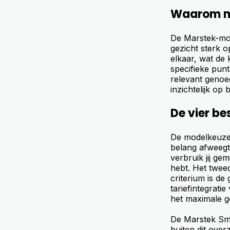
Waarom mo
De Marstek-mode
gezicht sterk o
elkaar, wat de 
specifieke punt
relevant genoe
inzichtelijk op 
De vier be
De modelkeuze b
belang afweegt.
verbruik jij ge
hebt. Het twee
criterium is de
tariefintegrati
het maximale ge
De Marstek Sma
buiten dit over