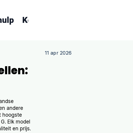
hulp
Koopgids
Over ons
Conta
11 apr 2026
llen:
landse
een andere
t hoogste
G. Elk model
teit en prijs.