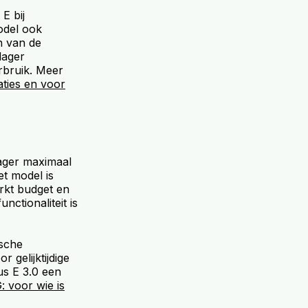
E bij
odel ook
n van de
lager
rbruik. Meer
aties en voor
lager maximaal
t model is
erkt budget en
nctionaliteit is
ische
 gelijktijdige
us E 3.0 een
 voor wie is