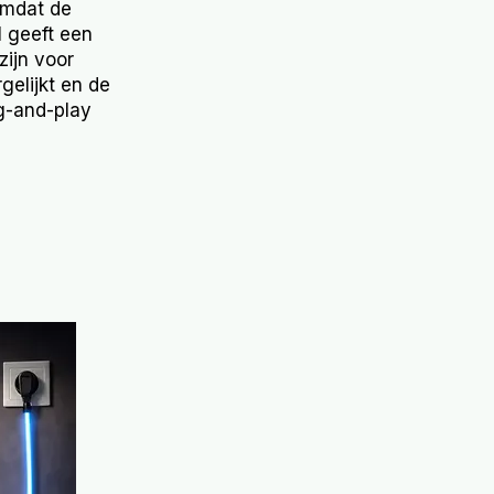
omdat de
el geeft een
zijn voor
rgelijkt en de
ug-and-play