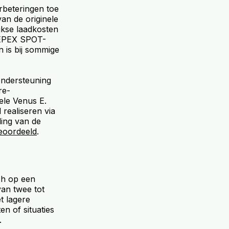
rbeteringen toe
an de originele
ijkse laadkosten
e EPEX SPOT-
 is bij sommige
ondersteuning
re-
nele Venus E.
realiseren via
ling van de
beoordeeld
.
ch op een
van twee tot
t lagere
n of situaties
.