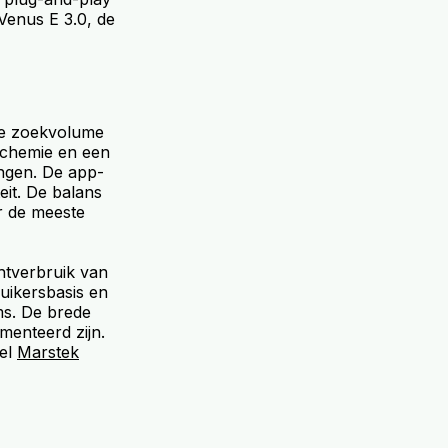
Venus E 3.0, de
ste zoekvolume
P-chemie en een
ngen. De app-
eit. De balans
or de meeste
htverbruik van
uikersbasis en
ms. De brede
menteerd zijn.
kel
Marstek