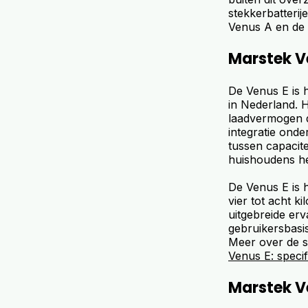
stekkerbatteri
Venus A en de
Marstek V
De Venus E is 
in Nederland. 
laadvermogen d
integratie onde
tussen capacite
huishoudens h
De Venus E is 
vier tot acht k
uitgebreide er
gebruikersbasi
Meer over de s
Venus E: specif
Marstek Ve