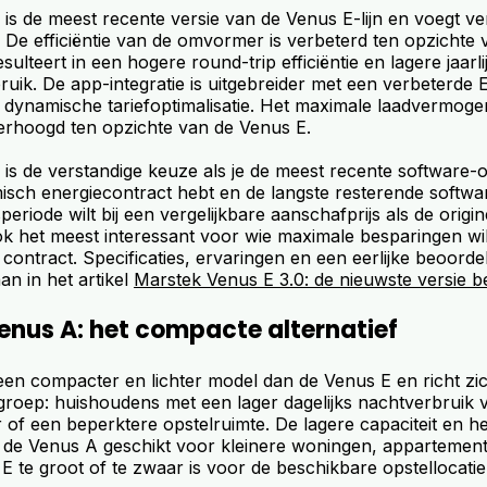
is de meest recente versie van de Venus E-lijn en voegt ve
 De efficiëntie van de omvormer is verbeterd ten opzichte v
sulteert in een hogere round-trip efficiëntie en lagere jaarl
ebruik. De app-integratie is uitgebreider met een verbeterd
 dynamische tariefoptimalisatie. Het maximale laadvermogen
verhoogd ten opzichte van de Venus E.
 is de verstandige keuze als je de meest recente software-
misch energiecontract hebt en de langste resterende softwa
eriode wilt bij een vergelijkbare aanschafprijs als de origi
k het meest interessant voor wie maximale besparingen wil 
ontract. Specificaties, ervaringen en een eerlijke beoorde
an in het artikel
Marstek Venus E 3.0: de nieuwste versie 
enus A: het compacte alternatief
een compacter en lichter model dan de Venus E en richt zi
lgroep: huishoudens met een lager dagelijks nachtverbruik 
r of een beperktere opstelruimte. De lagere capaciteit en he
de Venus A geschikt voor kleinere woningen, appartemente
 te groot of te zwaar is voor de beschikbare opstellocatie