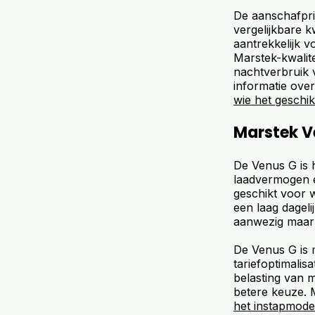
De aanschafpri
vergelijkbare 
aantrekkelijk v
Marstek-kwalite
nachtverbruik 
informatie over
wie het geschikt
Marstek V
De Venus G is 
laadvermogen e
geschikt voor w
een laag dageli
aanwezig maar 
De Venus G is 
tariefoptimalis
belasting van m
betere keuze. M
het instapmode