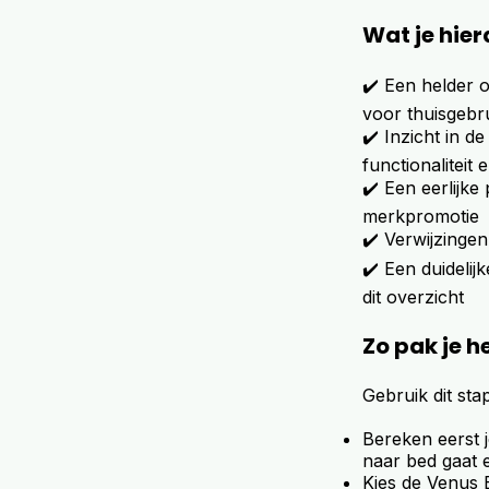
Wat je hie
✔️ Een helder o
voor thuisgebr
✔️ Inzicht in d
functionaliteit 
✔️ Een eerlijke
merkpromotie
✔️ Verwijzingen
✔️ Een duidelij
dit overzicht
Zo pak je h
Gebruik dit st
Bereken eerst j
naar bed gaat e
Kies de Venus E