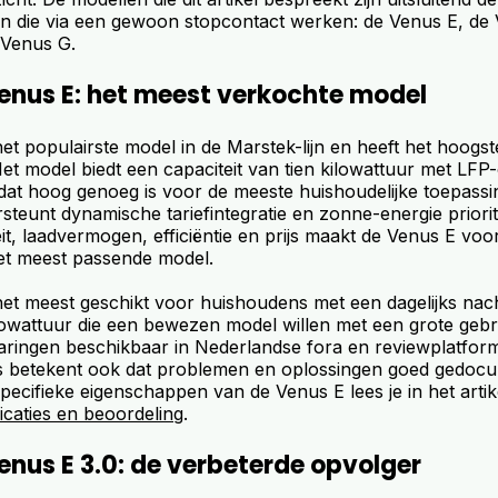
jen die via een gewoon stopcontact werken: de Venus E, de 
 Venus G.
enus E: het meest verkochte model
het populairste model in de Marstek-lijn en heeft het hoog
Het model biedt een capaciteit van tien kilowattuur met LF
at hoog genoeg is voor de meeste huishoudelijke toepassi
rsteunt dynamische tariefintegratie en zonne-energie priorit
it, laadvermogen, efficiëntie en prijs maakt de Venus E vo
et meest passende model.
het meest geschikt voor huishoudens met een dagelijks nac
ilowattuur die een bewezen model willen met een grote gebr
varingen beschikbaar in Nederlandse fora en reviewplatfor
s betekent ook dat problemen en oplossingen goed gedocu
pecifieke eigenschappen van de Venus E lees je in het arti
icaties en beoordeling
.
nus E 3.0: de verbeterde opvolger