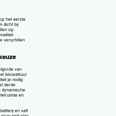
 op het eerste
 dicht bij
illen op
aliteit
e verschillen
lkeuze
volgorde van
el kilowattuur
eit je nodig
et derde
ige dynamische
telruimte en
tterij en valt
de plug-and-play