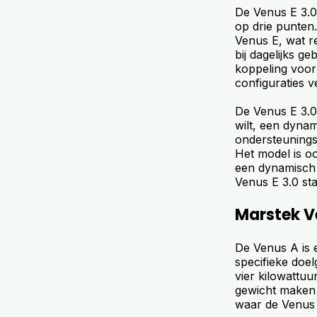
De Venus E 3.0 
op drie punten.
Venus E, wat re
bij dagelijks g
koppeling voor
configuraties 
De Venus E 3.0
wilt, een dyna
ondersteuningsp
Het model is oo
een dynamisch c
Venus E 3.0 sta
Marstek V
De Venus A is 
specifieke doe
vier kilowattuu
gewicht maken 
waar de Venus E