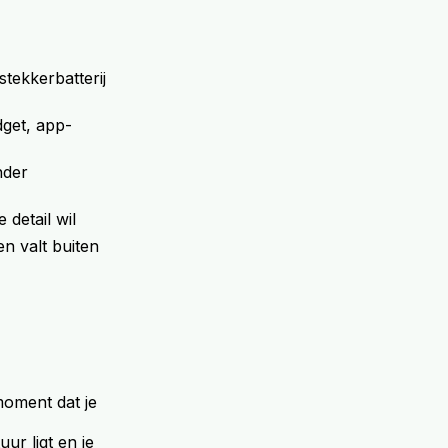
stekkerbatterij
dget, app-
nder
detail wil
en valt buiten
moment dat je
ur ligt en je