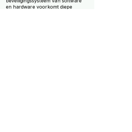
beveiligingssysteem van software
en hardware voorkomt diepe
ontlading die de levensduur van de
cellen zou verkorten.
Hoe communiceert een
stekkerbatterij met een
energiemanagementsys
teem?
Een stekkerbatterij communiceert
met een
energiemanagementsysteem via
een open communicatieprotocol.
De meest gebruikte protocollen zijn
Modbus TCP, SunSpec en MQTT.
Via die protocollen stuurt het
energiemanagementsysteem
opdrachten naar de batterij zoals
het gewenste laadvermogen, het
gewenste ontlaadvermogen of de