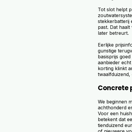
Tot slot helpt p
zoutwatersyste
stekkerbatterij
past. Dat haalt
later betreurt.
Eerlijke prijsi
gunstige terugv
basisprijs goed
aanbieder echt 
korting klinkt a
twaalfduizend, 
Concrete p
We beginnen m
achthonderd en
Voor een huisho
betekent dat ee
tienduizend eu
of nieuwere vo