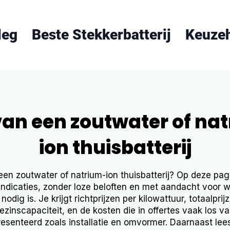
leg
Beste Stekkerbatterij
Keuze
 van een zoutwater of na
ion thuisbatterij
een zoutwater of natrium-ion thuisbatterij? Op deze pagi
sindicaties, zonder loze beloften en met aandacht voor w
nodig is. Je krijgt richtprijzen per kilowattuur, totaalpri
zinscapaciteit, en de kosten die in offertes vaak los van
senteerd zoals installatie en omvormer. Daarnaast lee