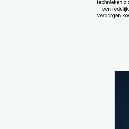
technieken zi
een redelij
verborgen kos