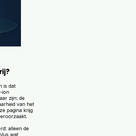
ij?
 is dat
-ion
aar zijn: de
aarheid van het
ze pagina krijg
veroorzaakt.
rd: alleen de
 plus wat