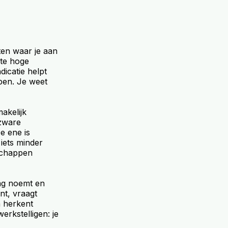
eten waar je aan
 te hoge
dicatie helpt
pen. Je weet
makelijk
 zware
e ene is
 iets minder
nschappen
rag noemt en
nt, vraagt
n herkent
erkstelligen: je