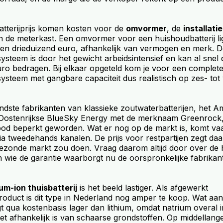
atterijprijs komen kosten voor de
omvormer
, de
installatie
n de meterkast. Een omvormer voor een huishoudbatterij li
 en drieduizend euro, afhankelijk van vermogen en merk. De
steem is door het gewicht arbeidsintensief en kan al snel 
o bedragen. Bij elkaar opgeteld kom je voor een complete i
steem met gangbare capaciteit dus realistisch op zes- tot v
dste fabrikanten van klassieke zoutwaterbatterijen, het A
Oostenrijkse BlueSky Energy met de merknaam Greenrock, be
anbod beperkt geworden. Wat er nog op de markt is, komt va
a tweedehands kanalen. De prijs voor restpartijen zegt daa
ezonde markt zou doen. Vraag daarom altijd door over de
n wie de garantie waarborgt nu de oorspronkelijke fabrikan
um-ion thuisbatterij
is het beeld lastiger. Als afgewerkt
duct is dit type in Nederland nog amper te koop. Wat aan
t qua kostenbasis lager dan lithium, omdat natrium overal 
t afhankelijk is van schaarse grondstoffen. Op middellange 