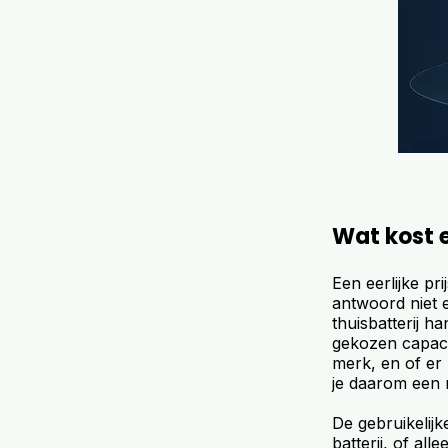
Wat kost e
Een eerlijke pr
antwoord niet e
thuisbatterij ha
gekozen capacit
merk, en of er r
je daarom een r
De gebruikelijk
batterij, of al