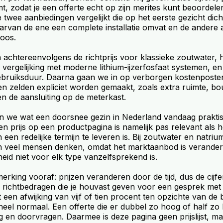
, zodat je een offerte echt op zijn merites kunt beoordele
 twee aanbiedingen vergelijkt die op het eerste gezicht dicht
arvan de ene een complete installatie omvat en de andere 
doos.
achtereenvolgens de richtprijs voor klassieke zoutwater, 
 vergelijking met moderne lithium-ijzerfosfaat systemen, e
ebruiksduur. Daarna gaan we in op verborgen kostenposten
en zelden expliciet worden gemaakt, zoals extra ruimte, b
n de aansluiting op de meterkast.
ken we wat een doorsnee gezin in Nederland vandaag prakti
n prijs op een productpagina is namelijk pas relevant als 
n een redelijke termijn te leveren is. Bij zoutwater en natriu
n veel mensen denken, omdat het marktaanbod is verander
eid niet voor elk type vanzelfsprekend is.
erking vooraf: prijzen veranderen door de tijd, dus de cijf
ls richtbedragen die je houvast geven voor een gesprek met
 een afwijking van vijf of tien procent ten opzichte van d
heel normaal. Een offerte die er dubbel zo hoog of half zo 
g en doorvragen. Daarmee is deze pagina geen prijslijst, m