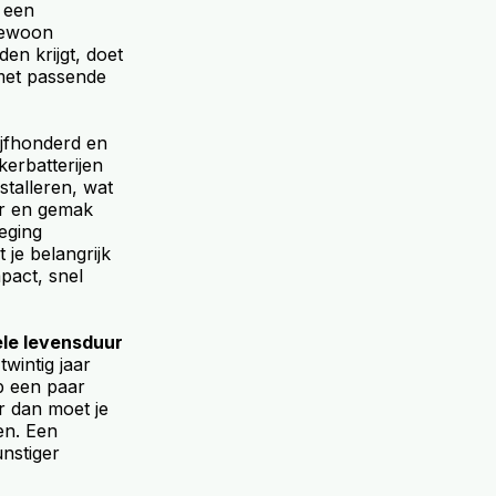
n een
gewoon
en krijgt, doet
 met passende
vijfhonderd en
kerbatterijen
stalleren, wat
uur en gemak
weging
 je belangrijk
pact, snel
ele levensduur
wintig jaar
p een paar
ar dan moet je
en. Een
nstiger