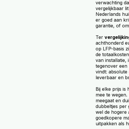
verwachting dat
vergelijkbaar 
Nederlands huis
er goed aan kr
garantie, of om
Ter
vergelijkin
achthonderd eur
op LFP-basis z
de totaalkosten
van installatie
tegenover een z
vindt: absolut
leverbaar en b
Bij elke prijs i
mee te wegen. E
meegaat en dui
dubbeltjes per 
wel de hogere 
goedkopere maa
uitpakken als hi