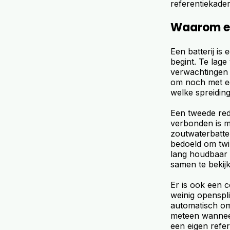
referentiekader
Waarom een
Een batterij is
begint. Te lage 
verwachtingen t
om noch met ee
welke spreiding
Een tweede reden
verbonden is me
zoutwaterbatte
bedoeld om twin
lang houdbaar 
samen te bekijke
Er is ook een 
weinig openspli
automatisch om 
meteen wanneer 
een eigen refe