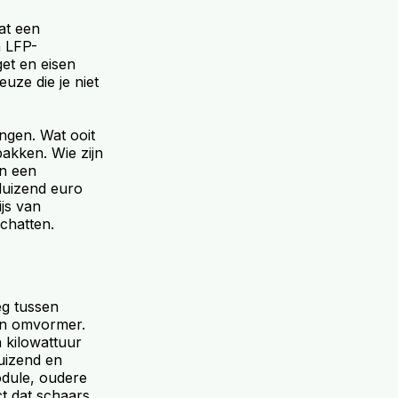
dat een
n LFP-
get en eisen
euze die je niet
ingen. Wat ooit
pakken. Wie zijn
an een
 duizend euro
ijs van
schatten.
weg tussen
 en omvormer.
n kilowattuur
duizend en
odule, oudere
t dat schaars