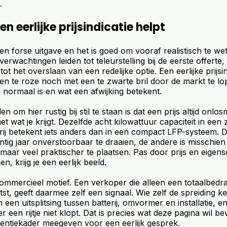
.
 eerlijke prijsindicatie helpt
 een forse uitgave en het is goed om vooraf realistisch te w
verwachtingen leiden tot teleurstelling bij de eerste offerte,
ot het overslaan van een redelijke optie. Een eerlijke prijsin
n te roze noch met een te zwarte bril door de markt te lo
 normaal is en wat een afwijking betekent.
 om hier rustig bij stil te staan is dat een prijs altijd onlos
t wat je krijgt. Dezelfde acht kilowattuur capaciteit in een
rij betekent iets anders dan in een compact LFP-systeem. D
tig jaar onverstoorbaar te draaien, de andere is misschien
maar veel praktischer te plaatsen. Pas door prijs en eige
n, krijg je een eerlijk beeld.
commercieel motief. Een verkoper die alleen een totaalbed
tst, geeft daarmee zelf een signaal. Wie zelf de spreiding ke
een uitsplitsing tussen batterij, omvormer en installatie, e
een rijtje niet klopt. Dat is precies wat deze pagina wil bew
rentiekader meegeven voor een eerlijk gesprek.