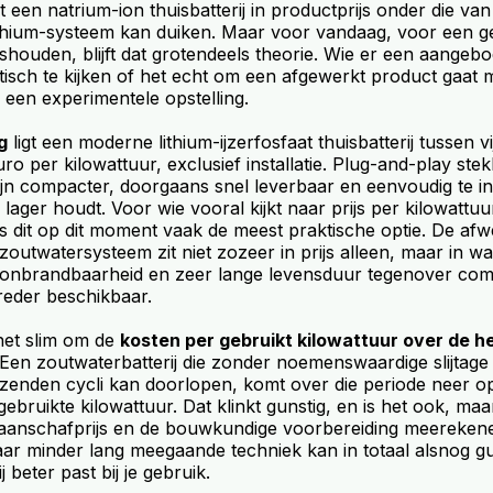
 een natrium-ion thuisbatterij in productprijs onder die va
lithium-systeem kan duiken. Maar voor vandaag, voor een 
houden, blijft dat grotendeels theorie. Wie er een aangebod
itisch te kijken of het echt om een afgewerkt product gaat
 een experimentele opstelling.
g
ligt een moderne lithium-ijzerfosfaat thuisbatterij tussen 
o per kilowattuur, exclusief installatie. Plug-and-play stek
ijn compacter, doorgaans snel leverbaar en eenvoudig te in
 lager houdt. Voor wie vooral kijkt naar prijs per kilowatt
, is dit op dit moment vaak de meest praktische optie. De af
outwatersysteem zit niet zozeer in prijs alleen, maar in wat
e onbrandbaarheid en zeer lange levensduur tegenover com
reder beschikbaar.
s het slim om de
kosten per gebruikt kilowattuur over de h
en zoutwaterbatterij die zonder noemenswaardige slijtage t
zenden cycli kan doorlopen, komt over die periode neer o
gebruikte kilowattuur. Dat klinkt gunstig, en is het ook, ma
aanschafprijs en de bouwkundige voorbereiding meereken
r minder lang meegaande techniek kan in totaal alsnog gu
j beter past bij je gebruik.