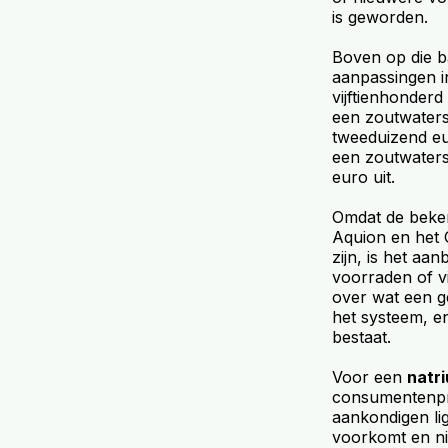
is geworden.
Boven op die b
aanpassingen i
vijftienhonderd
een zoutwatersy
tweeduizend eur
een zoutwatersy
euro uit.
Omdat de beken
Aquion en het 
zijn, is het a
voorraden of vi
over wat een g
het systeem, e
bestaat.
Voor een
natri
consumentenpro
aankondigen lig
voorkomt en nie