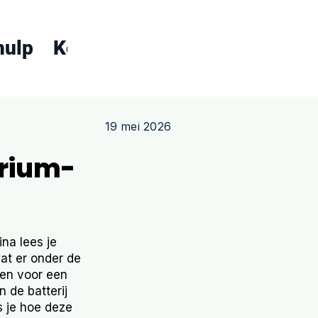
hulp
Koopgids
Over ons
Conta
19 mei 2026
trium-
na lees je
at er onder de
jzen voor een
 de batterij
s je hoe deze