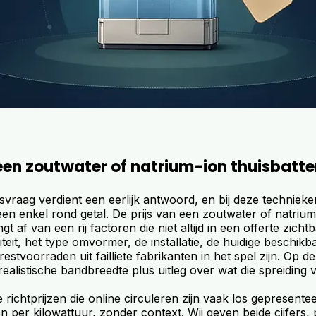
en zoutwater of natrium-ion thuisbatter
ijsvraag verdient een eerlijk antwoord, en bij deze technieken
en enkel rond getal. De prijs van een zoutwater of natrium
ngt af van een rij factoren die niet altijd in een offerte zichtb
eit, het type omvormer, de installatie, de huidige beschikb
estvoorraden uit failliete fabrikanten in het spel zijn. Op de
ealistische bandbreedte plus uitleg over wat die spreiding 
e richtprijzen die online circuleren zijn vaak los gepresentee
leen per kilowattuur, zonder context. Wij geven beide cijfers,