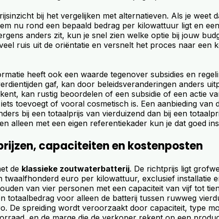
rijsinzicht bij het vergelijken met alternatieven. Als je weet 
em nu rond een bepaald bedrag per kilowattuur ligt en ee
 ergens anders zit, kun je snel zien welke optie bij jouw bud
 veel ruis uit de oriëntatie en versnelt het proces naar een k
nformatie heeft ook een waarde tegenover subsidies en regel
erdientijden gaf, kan door beleidsveranderingen anders uit
 kent, kan rustig beoordelen of een subsidie of een actie v
iets toevoegt of vooral cosmetisch is. Een aanbieding van
nders bij een totaalprijs van vierduizend dan bij een totaalpr
en alleen met een eigen referentiekader kun je dat goed in
rijzen, capaciteiten en kostenposten
et de
klassieke zoutwaterbatterij
. De richtprijs ligt grof
 twaalfhonderd euro per kilowattuur, exclusief installatie
uden van vier personen met een capaciteit van vijf tot tie
n totaalbedrag voor alleen de batterij tussen ruwweg vier
ro. De spreiding wordt veroorzaakt door capaciteit, type m
orraad, en de marge die de verkoper rekent op een produc