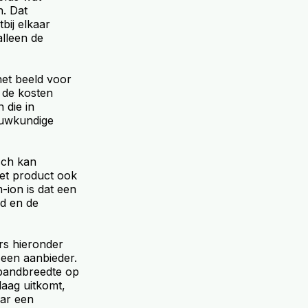
n. Dat
bij elkaar
alleen de
het beeld voor
n de kosten
 die in
ouwkundige
sch kan
het product ook
m-ion is dat een
d en de
ers hieronder
 een aanbieder.
e bandbreedte op
laag uitkomt,
aar een