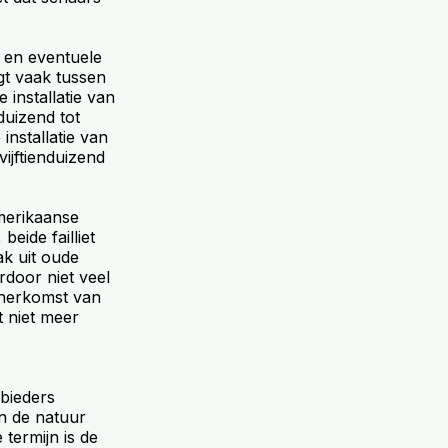
en eventuele
gt vaak tussen
 installatie van
duizend tot
nstallatie van
ijftienduizend
merikaanse
ide failliet
ak uit oude
rdoor niet veel
 herkomst van
t niet meer
bieders
in de natuur
termijn is de