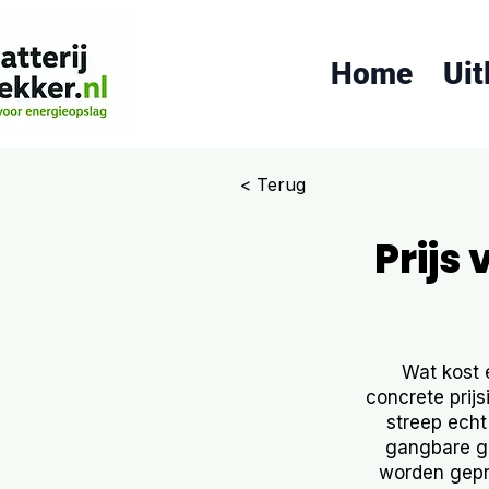
Home
Uit
< Terug
Prijs
Wat kost 
concrete prij
streep echt 
gangbare ge
worden gepre