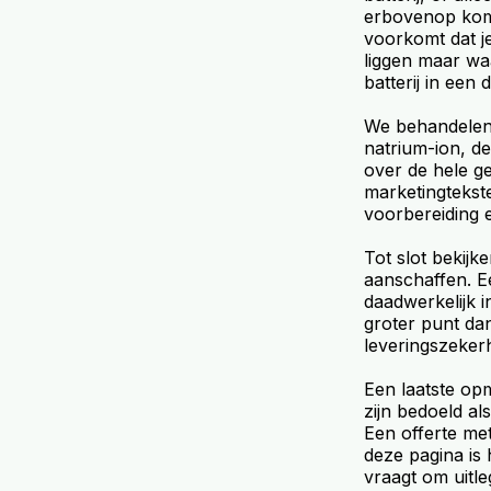
erbovenop komt
voorkomt dat je
liggen maar wa
batterij in een 
We behandelen 
natrium-ion, de
over de hele g
marketingtekst
voorbereiding e
Tot slot bekij
aanschaffen. Ee
daadwerkelijk i
groter punt da
leveringszekerh
Een laatste opm
zijn bedoeld a
Een offerte met
deze pagina is 
vraagt om uitle