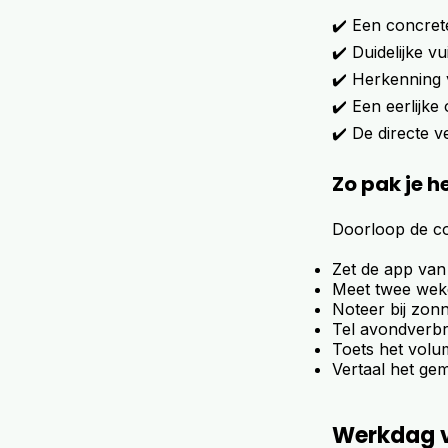
✔️ Een concret
✔️ Duidelijke 
✔️ Herkenning 
✔️ Een eerlijk
✔️ De directe v
Zo pak je h
Doorloop de co
Zet de app van
Meet twee weke
Noteer bij zonn
Tel avondverbr
Toets het volum
Vertaal het gem
Werkdag v