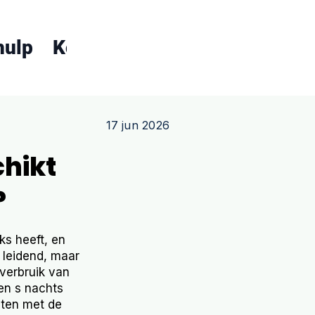
hulp
Koopgids
Over ons
Conta
17 jun 2026
chikt
?
ks heeft, en
j leidend, maar
 verbruik van
en s nachts
eten met de