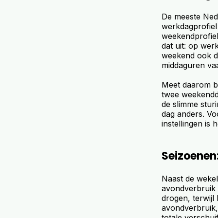
De meeste Nede
werkdagprofiel
weekendprofiel 
dat uit: op wer
weekend ook de
middaguren vaa
Meet daarom be
twee weekendda
de slimme stur
dag anders. Vo
instellingen is
Seizoenen:
Naast de wekelij
avondverbruik 
drogen, terwijl
avondverbruik,
totale verschui