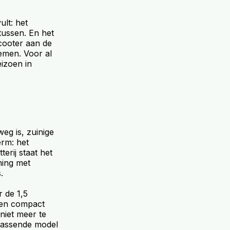
ult: het
tussen. En het
scooter aan de
nemen. Voor al
eizoen in
eg is, zuinige
erm: het
terij staat het
ning met
.
 de 1,5
 een compact
niet meer te
 passende model