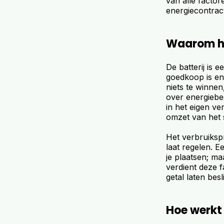
van alle factor
energiecontract
Waarom het
De batterij is 
goedkoop is en 
niets te winnen
over energiebe
in het eigen ver
omzet van het 
Het verbruikspr
laat regelen. E
je plaatsen; ma
verdient deze 
getal laten besl
Hoe werkt h