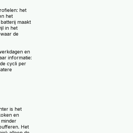
ofielen: het
en het
batterij maakt
l in het
 waar de
 werkdagen en
ar informatie:
de cycli per
latere
nter is het
koken en
: minder
bufferen. Het
iel; alleen de