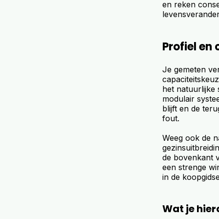
en reken conser
levensverander
Profiel en
Je gemeten ver
capaciteitskeuz
het natuurlijke
modulair systee
blijft en de ter
fout.
Weeg ook de na
gezinsuitbreidi
de bovenkant va
een strenge win
in de koopgidse
Wat je hie