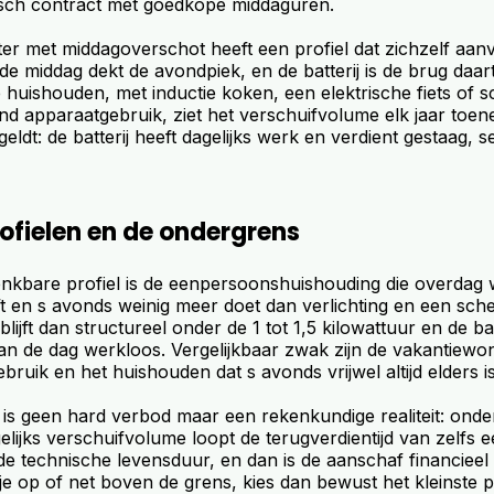
sch contract met goedkope middaguren.
er met middagoverschot heeft een profiel dat zichzelf aanv
e middag dekt de avondpiek, en de batterij is de brug daar
e huishouden, met inductie koken, een elektrische fiets of 
nd apparaatgebruik, ziet het verschuifvolume elk jaar toe
geldt: de batterij heeft dagelijks werk en verdient gestaag, s
ofielen en de ondergrens
nkbare profiel is de eenpersoonshuishouding die overdag w
t en s avonds weinig meer doet dan verlichting en een sch
ijft dan structureel onder de 1 tot 1,5 kilowattuur en de bat
van de dag werkloos. Vergelijkbaar zwak zijn de vakantiewo
bruik en het huishouden dat s avonds vrijwel altijd elders is
is geen hard verbod maar een rekenkundige realiteit: onder
elijks verschuifvolume loopt de terugverdientijd van zelfs
de technische levensduur, en dan is de aanschaf financieel 
 je op of net boven de grens, kies dan bewust het kleinste