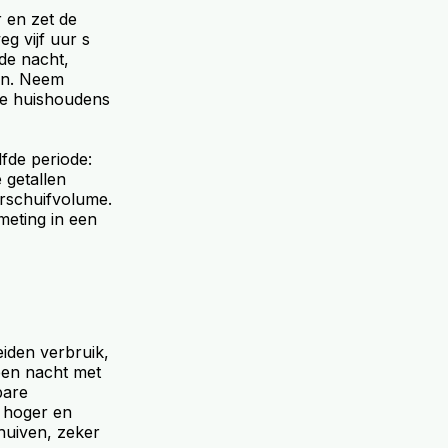
 en zet de
g vijf uur s
de nacht,
ken. Neem
te huishoudens
fde periode:
 getallen
erschuifvolume.
meting in een
eiden verbruik,
een nacht met
bare
s hoger en
chuiven, zeker