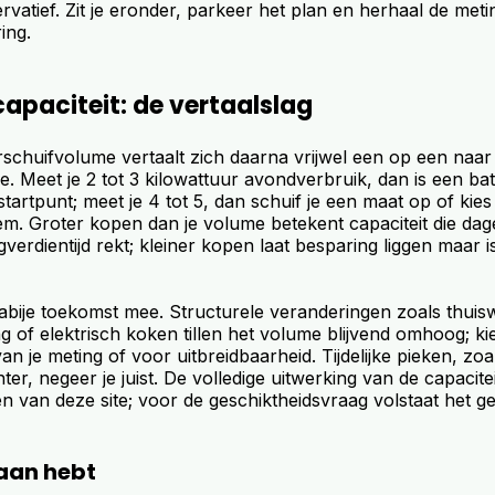
vatief. Zit je eronder, parkeer het plan en herhaal de metin
ing.
 capaciteit: de vertaalslag
schuifvolume vertaalt zich daarna vrijwel een op een naar 
e. Meet je 2 tot 3 kilowattuur avondverbruik, dan is een batt
 startpunt; meet je 4 tot 5, dan schuif je een maat op of kies
m. Groter kopen dan je volume betekent capaciteit die dagel
ugverdientijd rekt; kleiner kopen laat besparing liggen maar i
bije toekomst mee. Structurele veranderingen zoals thuis
ng of elektrisch koken tillen het volume blijvend omhoog; ki
n je meting of voor uitbreidbaarheid. Tijdelijke pieken, zoa
ter, negeer je juist. De volledige uitwerking van de capacite
n van deze site; voor de geschiktheidsvraag volstaat het g
raan hebt