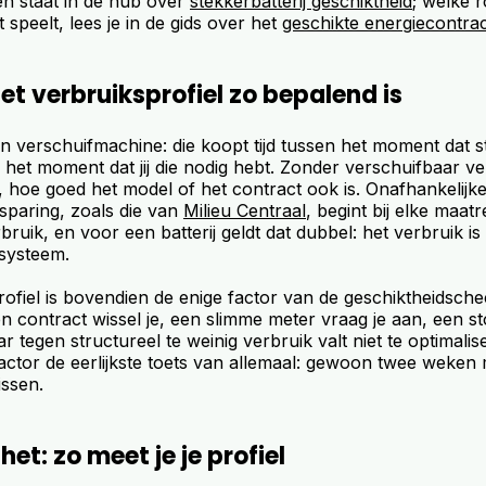
en staat in de hub over
stekkerbatterij geschiktheid
; welke r
 speelt, lees je in de gids over het
geschikte energiecontra
 verbruiksprofiel zo bepalend is
een verschuifmachine: die koopt tijd tussen het moment dat 
het moment dat jij die nodig hebt. Zonder verschuifbaar ver
, hoe goed het model of het contract ook is. Onafhankelijke
sparing, zoals die van
Milieu Centraal
, begint bij elke maatr
bruik, en voor een batterij geldt dat dubbel: het verbruik is l
systeem.
ofiel is bovendien de enige factor van de geschiktheidschec
en contract wissel je, een slimme meter vraag je aan, een s
ar tegen structureel te weinig verbruik valt niet te optimal
factor de eerlijkste toets van allemaal: gewoon twee weken
issen.
et: zo meet je je profiel