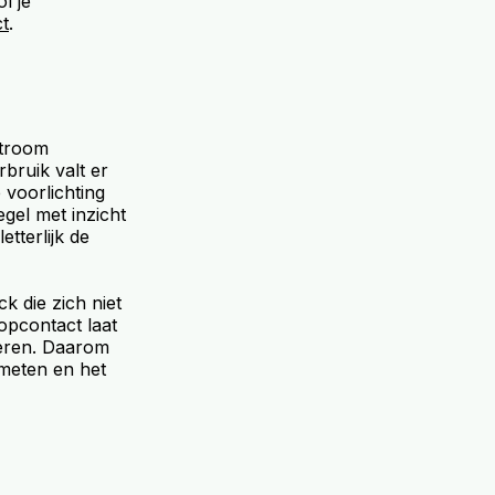
ol je
ct
.
stroom
bruik valt er
 voorlichting
egel met inzicht
etterlijk de
k die zich niet
topcontact laat
iseren. Daarom
 meten en het