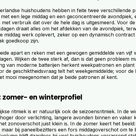
rlandse huishoudens hebben in feite twee verschillende pr
 met een lege middag en een geconcentreerde avondpiek, 
met verbruik dat over de hele dag is uitgesmeerd. Voor de 
kdagen draait alles om het afdekken van de avondpiek, terwij
 middag werk oplevert, zeker op een dynamisch contract
k goedkoop zijn.
ide apart en reken met een gewogen gemiddelde van vijf
gen. Wijken de twee sterk af, dan is dat geen probleem ma
ing van moderne batterijen herkent weekpatronen en plant 
or de geschiktheidsvraag telt het weekgemiddelde; voor de 
 het mooi meegenomen dat je beide patronen al kent.
 zomer- en winterprofiel
kse ritmiek is er natuurlijk ook de seizoensritmiek. In de wi
hoger door verlichting, langere avonden binnen en vaker 
 het zonoverschot juist klein is. In de zomer keert het beeld
 maar bij paneelbezitters een fors middagoverschot om te 
fvolume blijft daardoor bij veel huishoudens verrassend stab