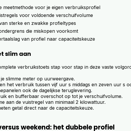
e meetmethode voor je eigen verbruiksprofiel
vuistregels voor voldoende verschuifvolume
van sterke en zwakke profieltypes
e ondergrens die miskopen voorkomt
ertaalslag van profiel naar capaciteitskeuze
et slim aan
mplete verbruikstoets stap voor stap in deze vaste volgor
 je slimme meter op uurweergave.
n het verbruik tussen vijf uur s middags en zeven uur s o
epanelen ook de dagelijkse teruglevering.
uik en bufferbaar overschot op tot je verschuifvolume.
e aan de vuistregel van minimaal 2 kilowattuur.
eten getal direct naar de capaciteitskeuze.
ersus weekend: het dubbele profiel