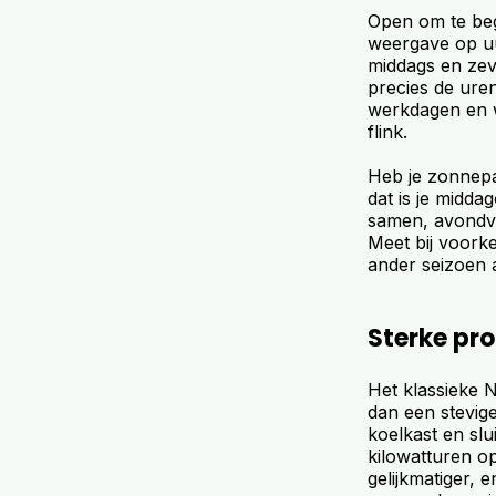
Open om te beg
weergave op uu
middags en zev
precies de ure
werkdagen en w
flink.
Heb je zonnepa
dat is je midda
samen, avondve
Meet bij voork
ander seizoen al
Sterke prof
Het klassieke N
dan een stevig
koelkast en slu
kilowatturen op
gelijkmatiger, 