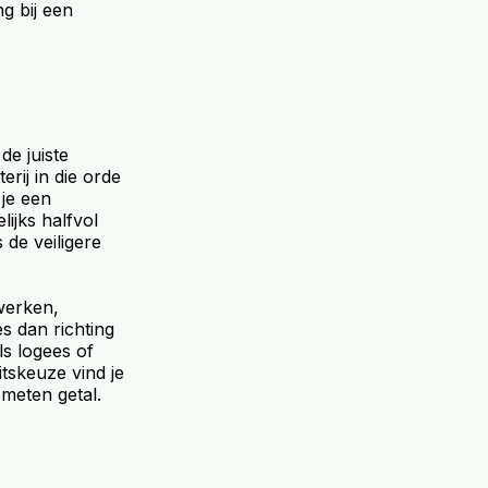
g bij een
de juiste
erij in die orde
 je een
ijks halfvol
s de veiligere
werken,
es dan richting
ls logees of
itskeuze vind je
emeten getal.