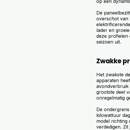
op een dynami
De paneelbezitt
overschot van d
elektrificerend
lader en groeie
deze profielen 
seizoen uit.
Zwakke pr
Het zwakste de
apparaten heef
avondverbruik bl
grootste deel 
onregelmatig ge
De ondergrens 
kilowattuur dag
model richting 
verdedigen. Zit