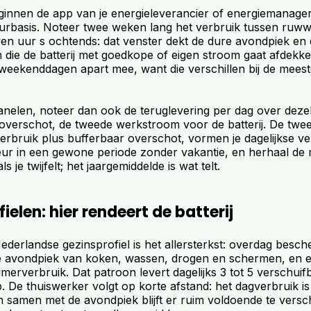
innen de app van je energieleverancier of energiemanager
rbasis. Noteer twee weken lang het verbruik tussen ruwwe
en uur s ochtends: dat venster dekt de dure avondpiek en 
n die de batterij met goedkope of eigen stroom gaat afdek
eekenddagen apart mee, want die verschillen bij de mees
nelen, noteer dan ook de teruglevering per dag over dezel
goverschot, de tweede werkstroom voor de batterij. De twee
rbruik plus bufferbaar overschot, vormen je dagelijkse v
eur in een gewone periode zonder vakantie, en herhaal de 
s je twijfelt; het jaargemiddelde is wat telt.
ielen: hier rendeert de batterij
ederlandse gezinsprofiel is het allersterkst: overdag besch
e avondpiek van koken, wassen, drogen en schermen, en 
imerverbruik. Dat patroon levert dagelijks 3 tot 5 verschuif
. De thuiswerker volgt op korte afstand: het dagverbruik i
en samen met de avondpiek blijft er ruim voldoende te vers