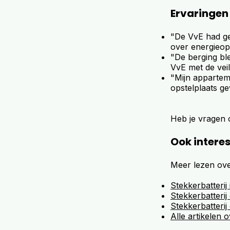
Ervaringen
"De VvE had gee
over energieop
"De berging ble
VvE met de vei
"Mijn apparteme
opstelplaats g
Heb je vragen 
Ook intere
Meer lezen ove
Stekkerbatterij
Stekkerbatterij
Stekkerbatterij
Alle artikelen 