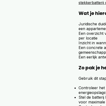
stekkerbatterij
Wat je hie
Juridische duid
een apparteme
Een overzicht 
per locatie
Inzicht in wan
Een concrete a
gemeenschappel
Een eerlijk an
Zo pak je h
Gebruik dit sta
Controleer het 
energieopslagsy
Stel de batteri
voor maximale 