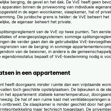
ijke berging, de gevel en het dak. De VvE heeft geen bev
n apparaten binnen de privewoning van individuele eigenar
 opgesteld in de eigen woonkamer, slaapkamer, hal of prive
mming. Die juridische grens is helder: de VvE beheert het
ijke, de eigenaar beheert het private.
splitsingsreglement van de VvE op twee punten. Ten eerste
tallaties of energieopslagsystemen: sommige splitsingsregl
ingen die verder gaan dan de gebruikelijke VvE-bevoegdhei
msgrenzen van de berging: in sommige appartementencomp
igendom van de bewoner, in andere is die gemeenschappeli
e eigendomsstatus bepaalt of VvE-toestemming nodig is voor
atsen in een appartement
t heeft doorgaans minder ruimte dan een vrijstaande woni
vallen toch geschikte opstelplaatsen. De bijkeuken is de idea
s in het appartement: stabiele kamertemperatuur, doorgaan
wezig. De hal of een ruime kast met ventilatieopeningen is 
n ontbreekt. De slaapkamer is minder geschikt door het gel
rmteontwikkeling maar technisch toegestaan. De privember