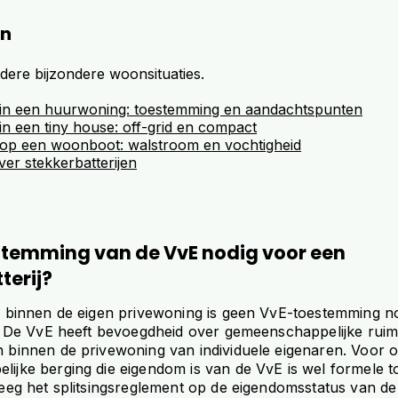
en
ndere bijzondere woonsituaties.
j in een huurwoning: toestemming en aandachtspunten
 in een tiny house: off-grid en compact
j op een woonboot: walstroom en vochtigheid
over stekkerbatterijen
stemming van de VvE nodig voor een
terij?
g binnen de eigen privewoning is geen VvE-toestemming n
j. De VvE heeft bevoegdheid over gemeenschappelijke ruim
 binnen de privewoning van individuele eigenaren. Voor op
ijke berging die eigendom is van de VvE is wel formele 
leeg het splitsingsreglement op de eigendomsstatus van d