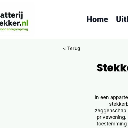
Home
Uit
< Terug
Stekk
In een apparte
stekkerb
zeggenschap o
privewoning. 
toestemming v