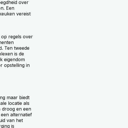
oegdheid over
en. Een
keuken vereist
 op regels over
ementen
d. Ten tweede
lexen is de
jk eigendom
 opstelling in
ng maar biedt
le locatie als
s droog en een
een alternatief
uid van het
ging is