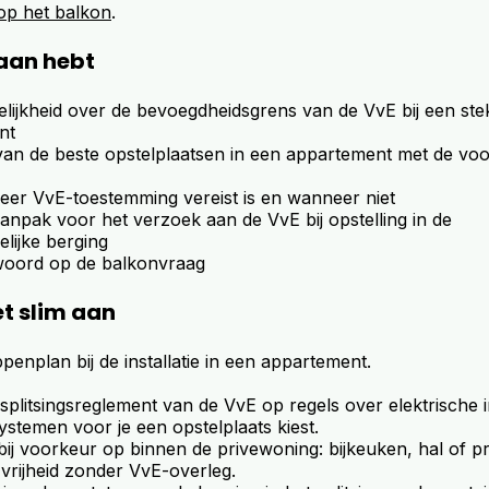
 op het balkon
.
raan hebt
elijkheid over de bevoegdheidsgrens van de VvE bij een stek
nt
van de beste opstelplaatsen in een appartement met de voo
neer VvE-toestemming vereist is en wanneer niet
anpak voor het verzoek aan de VvE bij opstelling in de
ijke berging
twoord op de balkonvraag
et slim aan
ppenplan bij de installatie in een appartement.
splitsingsreglement van de VvE op regels over elektrische in
stemen voor je een opstelplaats kiest.
j bij voorkeur op binnen de privewoning: bijkeuken, hal of 
vrijheid zonder VvE-overleg.