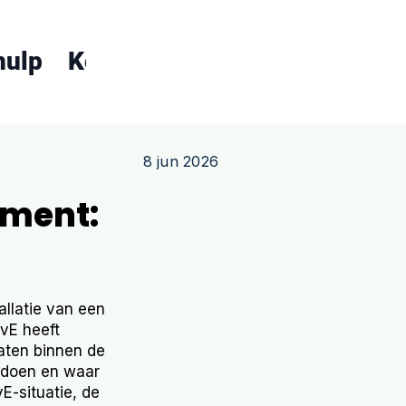
hulp
Koopgids
Over ons
Conta
8 jun 2026
ement:
allatie van een
VvE heeft
aten binnen de
t doen en waar
E-situatie, de