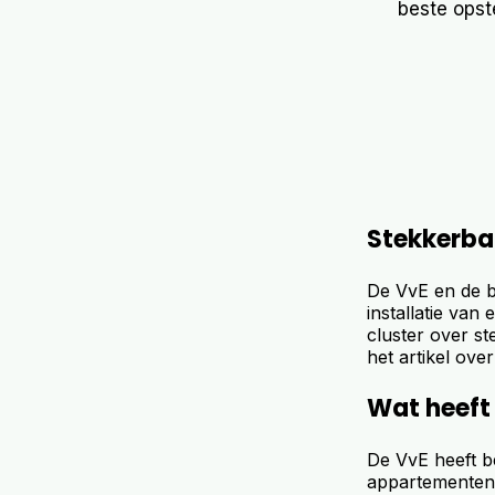
beste opst
Stekkerbat
De VvE en de b
installatie van
cluster over st
het artikel ove
Wat heeft
De VvE heeft b
appartementeng