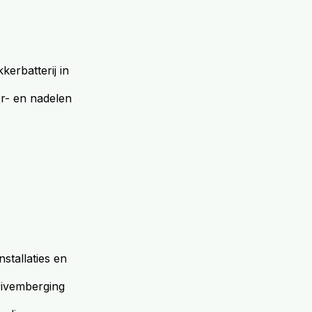
kerbatterij in
r- en nadelen
stallaties en
privemberging