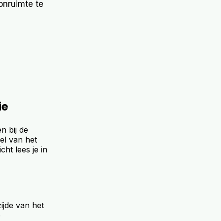
onruimte te
ie
n bij de
eel van het
cht lees je in
ijde van het
e