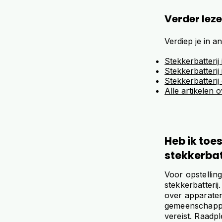
Verder lez
Verdiep je in a
Stekkerbatteri
Stekkerbatterij
Stekkerbatteri
Alle artikelen 
Heb ik toe
stekkerbat
Voor opstellin
stekkerbatteri
over apparaten
gemeenschappel
vereist. Raadp