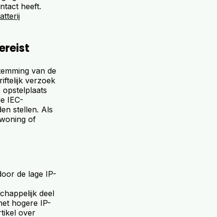
ntact heeft.
tterij
reist
stemming van de
iftelijk verzoek
 opstelplaats
de IEC-
n stellen. Als
ewoning of
door de lage IP-
happelijk deel
met hogere IP-
tikel over