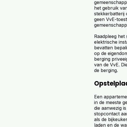
gemeenschappel
het gebruik va
stekkerbatterij
geen VvE-toeste
gemeenschappel
Raadpleeg het 
elektrische ins
bevatten bepal
op de eigendo
berging privee
van de VvE. Di
de berging.
Opstelpla
Een appartemen
in de meeste ge
die aanwezig i
stopcontact aan
als de bijkeuke
laden en de wa