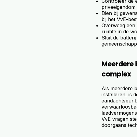
Controleer de e
priveeigendom
Dien bij gewens
bij het VvE-bes
Overweeg een c
ruimte in de wo
Sluit de batter
gemeenschappel
Meerdere b
complex
Als meerdere b
installeren, i
aandachtspunt.
verwaarloosbaar
laadvermogens k
VvE vragen ste
doorgaans tech