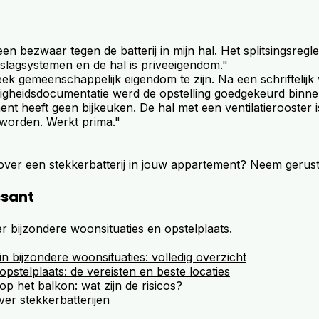
n bezwaar tegen de batterij in mijn hal. Het splitsingsregl
slagsystemen en de hal is priveeigendom."
ek gemeenschappelijk eigendom te zijn. Na een schriftelij
ligheidsdocumentatie werd de opstelling goedgekeurd binn
nt heeft geen bijkeuken. De hal met een ventilatierooster i
eworden. Werkt prima."
over een stekkerbatterij in jouw appartement? Neem gerus
ssant
r bijzondere woonsituaties en opstelplaats.
 in bijzondere woonsituaties: volledig overzicht
 opstelplaats: de vereisten en beste locaties
 op het balkon: wat zijn de risicos?
over stekkerbatterijen