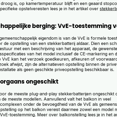
e droog is, op kamertemperatuur blijft en een geaard stopco
ecifieke opstelvereisten lees je in het artikel over
stekkerba
appelijke berging: VvE-toestemming ve
 gemeenschappelijk eigendom is van de VvE is formele toe
r de opstelling van een stekkerbatterij aldaar. Dien een schr
bestuur met een beschrijving van het apparaat, de gewenste
dsspecificaties van het model inclusief de CE-markering en 
 De VvE kan het verzoek goedkeuren, afkeuren of voorwaarde
oek afwijst, zijn de alternatieven opstelling binnen de priv
nstallatie als geen geschikte priveopstelling beschikbaar is.
oorgaans ongeschikt
oor de meeste plug-and-play stekkerbatterijen ongeschikt 
an de meeste modellen. Aanvullend valt het balkon in veel
complexen onder de bevoegdheid van de VvE als gemeensc
Opstelling op het balkon vereist daarmee zowel een model 
ls VvE-toestemming. Meer over balkonstelling lees je in het ar