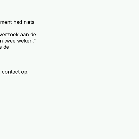
ement had niets
k verzoek aan de
en twee weken."
s de
t
contact
op.