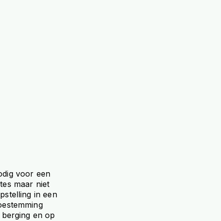
odig voor een
tes maar niet
stelling in een
toestemming
e berging en op