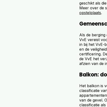
geschikt als di
Meer over de sp
opstelplaats
.
Gemeensch
Als de berging
VvE vereist voo
in bij het VvE-
en de veilighei
certificering.
de VvE het verz
afzien van de i
Balkon: d
Het balkon is v
classificatie v
appartementen
van de gevel. 
classificatie a