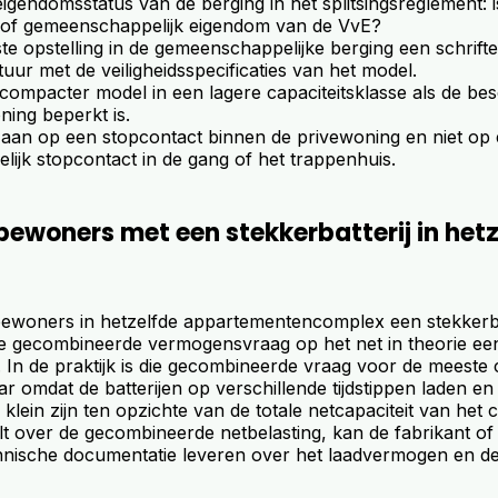
igendomsstatus van de berging in het splitsingsreglement: i
 of gemeenschappelijk eigendom van de VvE?
te opstelling in de gemeenschappelijke berging een schriftel
tuur met de veiligheidsspecificaties van het model.
ompacter model in een lagere capaciteitsklasse als de be
ning beperkt is.
ij aan op een stopcontact binnen de privewoning en niet op
ijk stopcontact in de gang of het trappenhuis.
ewoners met een stekkerbatterij in hetz
ewoners in hetzelfde appartementencomplex een stekkerba
s de gecombineerde vermogensvraag op het net in theorie ee
 In de praktijk is die gecombineerde vraag voor de meest
 omdat de batterijen op verschillende tijdstippen laden en 
lein zijn ten opzichte van de totale netcapaciteit van het 
lt over de gecombineerde netbelasting, kan de fabrikant of
nische documentatie leveren over het laadvermogen en de