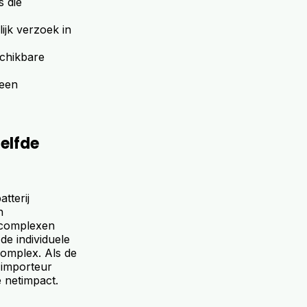
s die
ijk verzoek in
schikbare
 een
elfde
tterij
n
e complexen
de individuele
complex. Als de
 importeur
 netimpact.